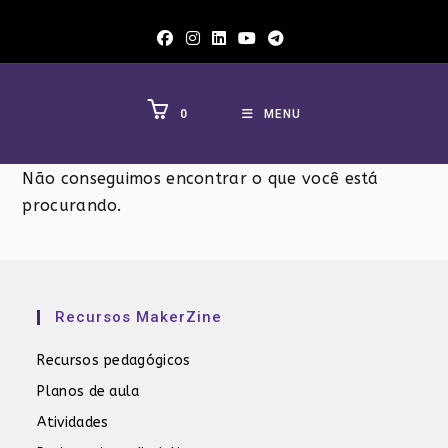
Ir
para
o
conteúdo
0
MENU
Não conseguimos encontrar o que você está
procurando.
Recursos MakerZine
Recursos pedagógicos
Planos de aula
Atividades