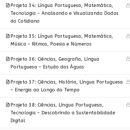
Projeto 34: Língua Portuguesa, Matemática,
Tecnologia – Analisando e Visualizando Dados
do Cotidiano
Projeto 35: Língua Portuguesa, Matemática,
Recursos MakerZine
Curs
Música – Ritmos, Poesia e Números
Recursos pedagógicos
Google G
Projeto 36: Ciências, Geografia, Língua
tempo
Planos de aula
Portuguesa – Estudo das Águas
ChatGPT
Atividades
Primeiro
Projetos interdisciplinares
Projeto 37: Ciências, História, Língua Portuguesa
Primeiro
– Energia ao Longo do Tempo
Apps educacionais
Primeiro
Cursos
Primeiro
Projeto 38: Ciências, Língua Portuguesa,
Livros digitais
Tecnologia – Descobrindo a Sustentabilidade
Desafios
Digital