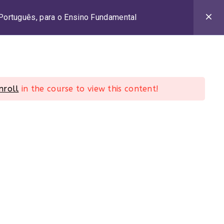
 Português, para o Ensino Fundamental
Minha conta
CURSOS / LIVROS
ALTERNAR
nroll
in the course to view this content!
PESQUISA
DO
SITE