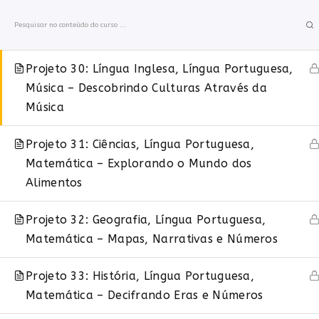
Ir
Projeto 29: Língua Inglesa, Língua Portuguesa,
para
Tecnologia – Criando Histórias Digitais
o
conteúdo
Projeto 30: Língua Inglesa, Língua Portuguesa,
MAKERZINE
O QUE É O M
Música – Descobrindo Culturas Através da
Música
Início
Projeto 31: Ciências, Língua Portuguesa,
Matemática – Explorando o Mundo dos
Alimentos
Projeto 32: Geografia, Língua Portuguesa,
Matemática – Mapas, Narrativas e Números
Projeto 33: História, Língua Portuguesa,
Matemática – Decifrando Eras e Números