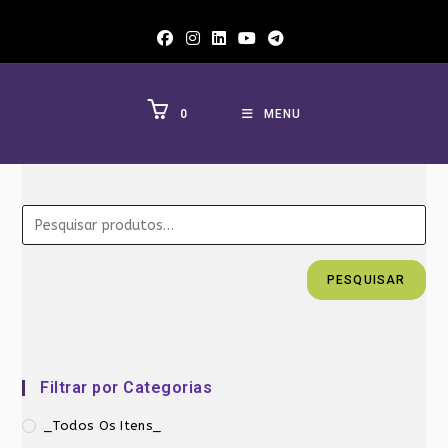
Ir
para
o
conteúdo
0
MENU
PESQUISAR
Filtrar por Categorias
_Todos Os Itens_