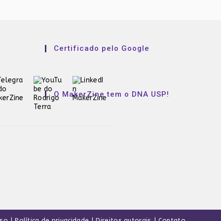
Certificado pelo Google
O MakerZine tem o DNA USP!
uso
Política de privacidade
Direitos autorais
Contato