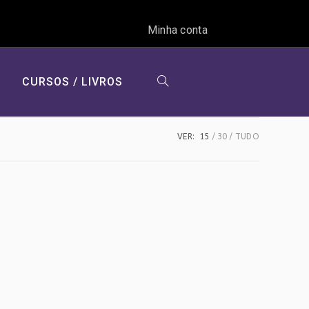
Minha conta
CURSOS / LIVROS
ALTERNAR
VER:
15
30
TUDO
PESQUISA
DO
SITE