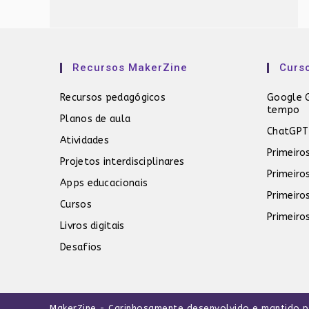
Recursos MakerZine
Curs
Recursos pedagógicos
Google G
tempo
Planos de aula
ChatGPT
Atividades
Primeiro
Projetos interdisciplinares
Primeiro
Apps educacionais
Primeiro
Cursos
Primeiro
Livros digitais
Desafios
MakerZine
- Carinhosamente desenvolvido e mantido 