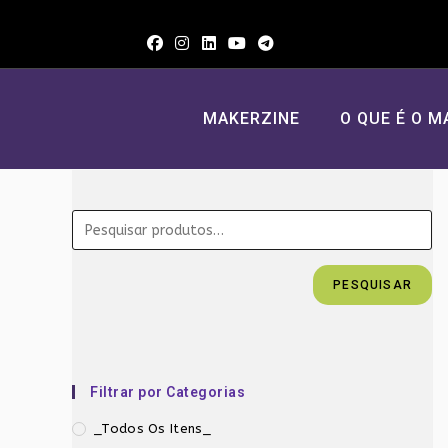
Ir
para
o
conteúdo
MAKERZINE
O QUE É O M
PESQUISAR
Filtrar por Categorias
_Todos Os Itens_