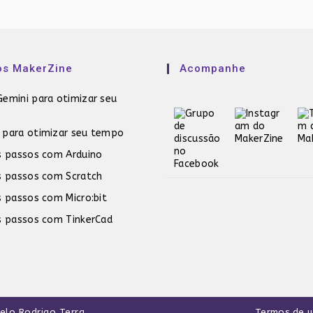
os MakerZine
Acompanhe
emini para otimizar seu
 para otimizar seu tempo
s passos com Arduino
s passos com Scratch
s passos com Micro:bit
s passos com TinkerCad
pelo
Rodrigo Terra
.
Termos de 