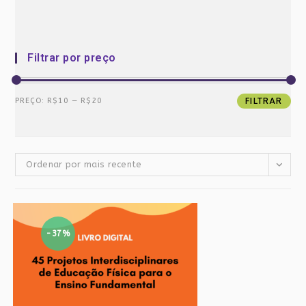
Filtrar por preço
Preço
Preço
PREÇO:
R$10
—
R$20
FILTRAR
mínimo
máximo
Ordenar por mais recente
-37%