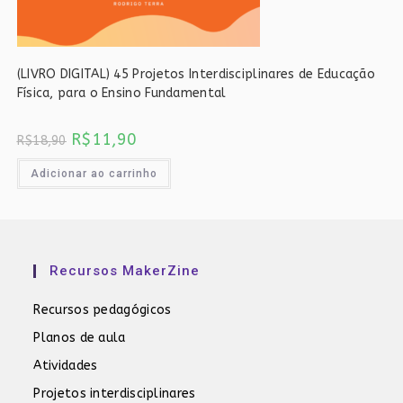
(LIVRO DIGITAL) 45 Projetos Interdisciplinares de Educação
Física, para o Ensino Fundamental
O
O
R$
11,90
R$
18,90
preço
preço
original
atual
era:
é:
Adicionar ao carrinho
R$18,90.
R$11,90.
Recursos MakerZine
Recursos pedagógicos
Planos de aula
Atividades
Projetos interdisciplinares