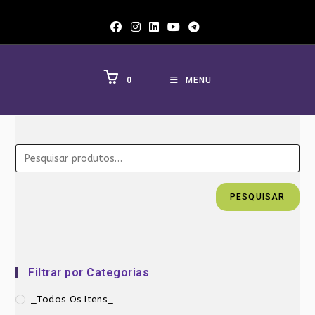
Ir
para
o
conteúdo
0
MENU
PESQUISAR
Filtrar por Categorias
_Todos Os Itens_