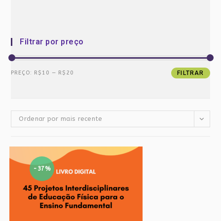
Filtrar por preço
Preço
Preço
PREÇO:
R$10
—
R$20
FILTRAR
mínimo
máximo
Ordenar por mais recente
-37%