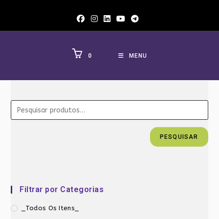
Ir
para
o
conteúdo
0
MENU
PESQUISAR
Filtrar por Categorias
_Todos Os Itens_