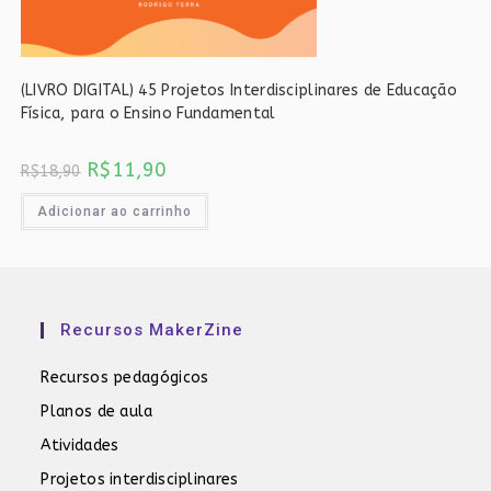
(LIVRO DIGITAL) 45 Projetos Interdisciplinares de Educação
Física, para o Ensino Fundamental
O
O
R$
11,90
R$
18,90
preço
preço
original
atual
era:
é:
Adicionar ao carrinho
R$18,90.
R$11,90.
Recursos MakerZine
Recursos pedagógicos
Planos de aula
Atividades
Projetos interdisciplinares