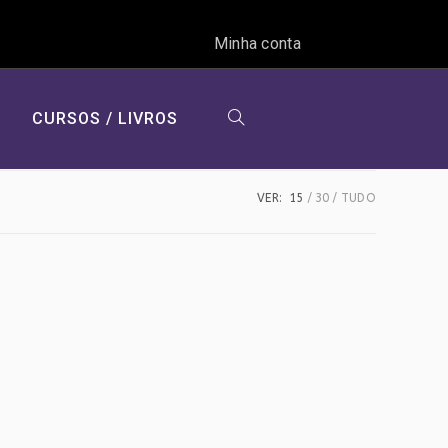
Minha conta
CURSOS / LIVROS
ALTERNAR
VER:
15
30
TUDO
PESQUISA
DO
SITE