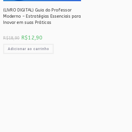
(LIVRO DIGITAL) Guia do Professor
Moderno – Estratégias Essenciais para
Inovar em suas Práticas
O
O
R$
12,90
R$
18,90
preço
preço
original
atual
era:
é:
Adicionar ao carrinho
R$18,90.
R$12,90.