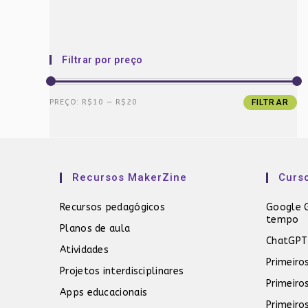
Filtrar por preço
Preço
Preço
PREÇO:
R$10
—
R$20
FILTRAR
mínimo
máximo
Recursos MakerZine
Curs
Recursos pedagógicos
Google G
tempo
Planos de aula
ChatGPT
Atividades
Primeiro
Projetos interdisciplinares
Primeiro
Apps educacionais
Primeiro