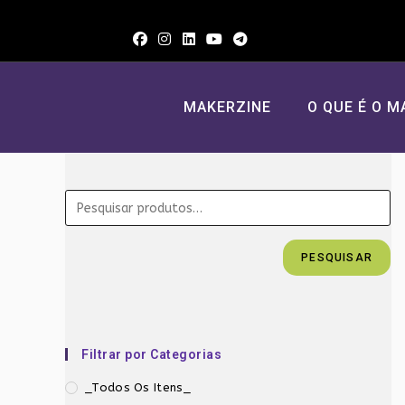
Ir
para
o
conteúdo
MAKERZINE
O QUE É O M
PESQUISAR
Filtrar por Categorias
_Todos Os Itens_