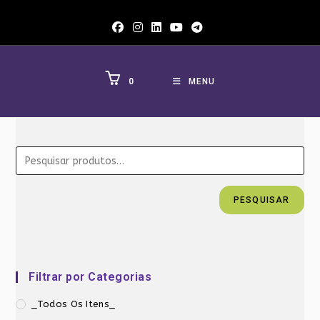
Ir
para
o
conteúdo
0
MENU
PESQUISAR
Filtrar por Categorias
_Todos Os Itens_