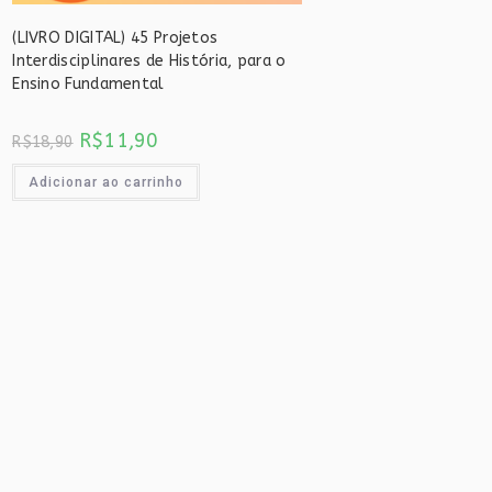
(LIVRO DIGITAL) 45 Projetos
Interdisciplinares de História, para o
Ensino Fundamental
O
O
R$
11,90
R$
18,90
preço
preço
original
atual
era:
é:
Adicionar ao carrinho
R$18,90.
R$11,90.