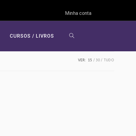
Minha conta
CURSOS / LIVROS
ALTERNAR
VER:
15
30
TUDO
PESQUISA
DO
SITE