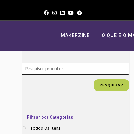
Ir
para
o
conteúdo
MAKERZINE
O QUE É O M
PESQUISAR
Filtrar por Categorias
_Todos Os Itens_