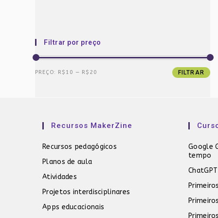
Filtrar por preço
Preço
Preço
PREÇO:
R$10
—
R$20
FILTRAR
mínimo
máximo
Recursos MakerZine
Curs
Recursos pedagógicos
Google G
tempo
Planos de aula
ChatGPT
Atividades
Primeiro
Projetos interdisciplinares
Primeiro
Apps educacionais
Primeiro