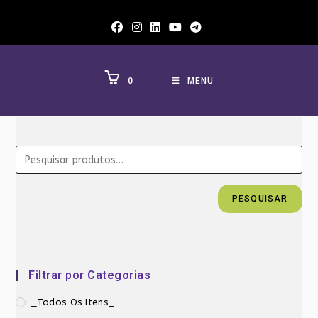
Ir
para
o
conteúdo
0
MENU
PESQUISAR
Filtrar por Categorias
_Todos Os Itens_