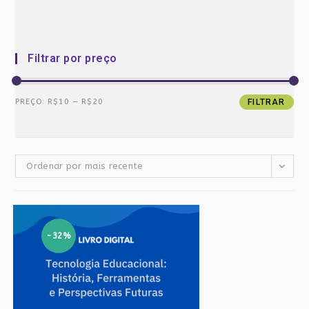
Filtrar por preço
Preço
Preço
PREÇO:
R$10
—
R$20
FILTRAR
mínimo
máximo
Ordenar por mais recente
-32%