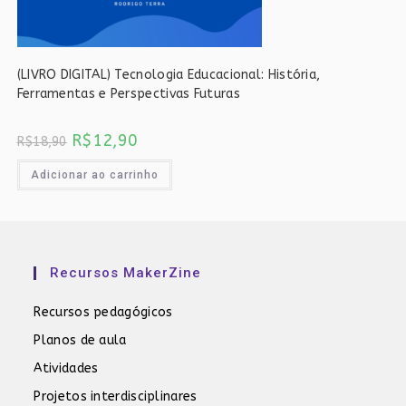
(LIVRO DIGITAL) Tecnologia Educacional: História,
Ferramentas e Perspectivas Futuras
O
O
R$
12,90
R$
18,90
preço
preço
original
atual
era:
é:
Adicionar ao carrinho
R$18,90.
R$12,90.
Recursos MakerZine
Recursos pedagógicos
Planos de aula
Atividades
Projetos interdisciplinares