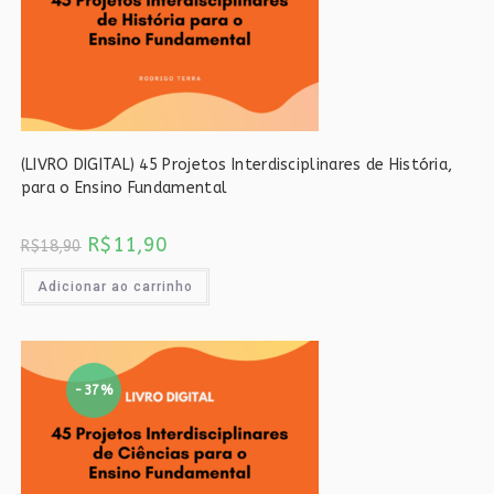
(LIVRO DIGITAL) 45 Projetos Interdisciplinares de História,
para o Ensino Fundamental
O
O
R$
11,90
R$
18,90
preço
preço
original
atual
era:
é:
Adicionar ao carrinho
R$18,90.
R$11,90.
-37%