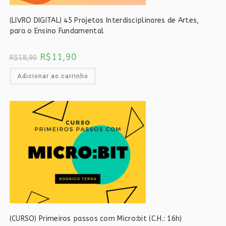
(LIVRO DIGITAL) 45 Projetos Interdisciplinares de Artes,
para o Ensino Fundamental
O
O
R$
11,90
R$
18,90
preço
preço
original
atual
era:
é:
Adicionar ao carrinho
R$18,90.
R$11,90.
(CURSO) Primeiros passos com Micro:bit (C.H.: 16h)