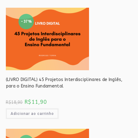
-37%
(LIVRO DIGITAL) 45 Projetos Interdisciplinares de Inglês,
para o Ensino Fundamental
O
O
R$
11,90
R$
18,90
preço
preço
original
atual
era:
é:
Adicionar ao carrinho
R$18,90.
R$11,90.