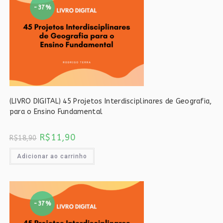
-37%
(LIVRO DIGITAL) 45 Projetos Interdisciplinares de Geografia,
para o Ensino Fundamental
O
O
R$
11,90
R$
18,90
preço
preço
original
atual
era:
é:
Adicionar ao carrinho
R$18,90.
R$11,90.
-37%