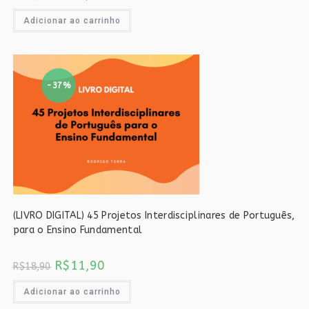
preço
preço
original
atual
era:
é:
Adicionar ao carrinho
R$18,90.
R$11,90.
-37%
(LIVRO DIGITAL) 45 Projetos Interdisciplinares de Português,
para o Ensino Fundamental
O
O
R$
11,90
R$
18,90
preço
preço
original
atual
era:
é:
Adicionar ao carrinho
R$18,90.
R$11,90.