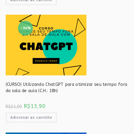
-34%
(CURSO) Utilizando ChatGPT para otimizar seu tempo fora
da sala de aula (C.H.: 18h)
O
O
R$
13,90
R$
21,00
preço
preço
original
atual
era:
é:
Adicionar ao carrinho
R$21,00.
R$13,90.