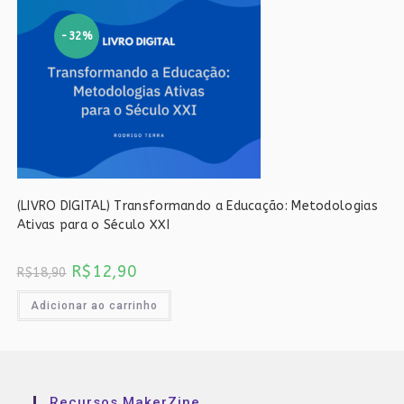
-32%
(LIVRO DIGITAL) Transformando a Educação: Metodologias
Ativas para o Século XXI
O
O
R$
12,90
R$
18,90
preço
preço
original
atual
era:
é:
Adicionar ao carrinho
R$18,90.
R$12,90.
Recursos MakerZine