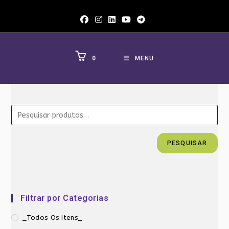
Ir
para
o
conteúdo
0
MENU
PESQUISAR
Filtrar por Categorias
_Todos Os Itens_