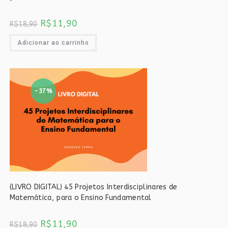
O
O
R$
11,90
R$
18,90
preço
preço
original
atual
era:
é:
Adicionar ao carrinho
R$18,90.
R$11,90.
-37%
(LIVRO DIGITAL) 45 Projetos Interdisciplinares de
Matemática, para o Ensino Fundamental
O
O
R$
11,90
R$
18,90