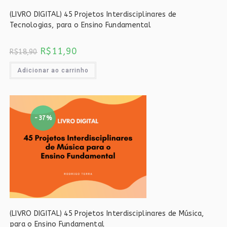
(LIVRO DIGITAL) 45 Projetos Interdisciplinares de
Tecnologias, para o Ensino Fundamental
O
O
R$
11,90
R$
18,90
preço
preço
original
atual
era:
é:
Adicionar ao carrinho
R$18,90.
R$11,90.
-37%
(LIVRO DIGITAL) 45 Projetos Interdisciplinares de Música,
para o Ensino Fundamental