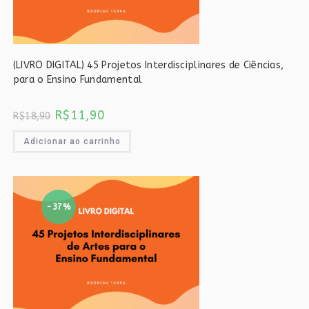
(LIVRO DIGITAL) 45 Projetos Interdisciplinares de Ciências,
para o Ensino Fundamental
O
O
R$
11,90
R$
18,90
preço
preço
original
atual
era:
é:
Adicionar ao carrinho
R$18,90.
R$11,90.
-37%