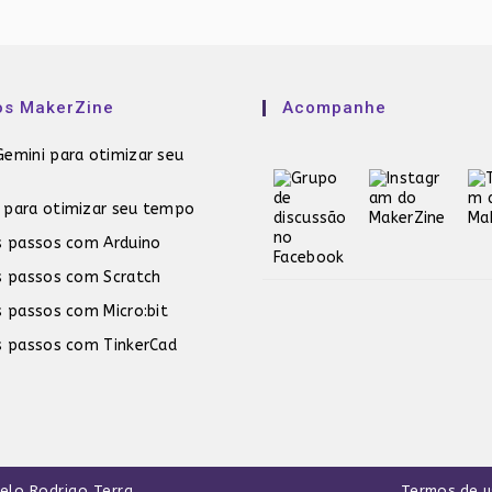
os MakerZine
Acompanhe
emini para otimizar seu
 para otimizar seu tempo
s passos com Arduino
s passos com Scratch
s passos com Micro:bit
s passos com TinkerCad
pelo
Rodrigo Terra
.
Termos de 