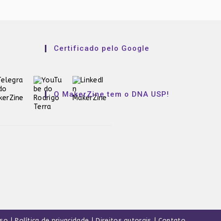
Certificado pelo Google
O MakerZine tem o DNA USP!
uso
Política de privacidade
Direitos autorais
Contato