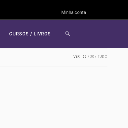
Minha conta
CURSOS / LIVROS
ALTERNAR
VER:
15
30
TUDO
PESQUISA
DO
SITE