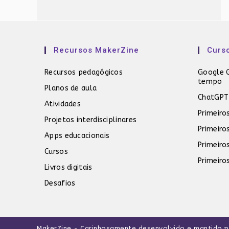
Recursos MakerZine
Curs
Recursos pedagógicos
Google G
tempo
Planos de aula
ChatGPT
Atividades
Primeiro
Projetos interdisciplinares
Primeiro
Apps educacionais
Primeiro
Cursos
Primeiro
Livros digitais
Desafios
MakerZine
- Carinhosamente desenvolvido e mantido 