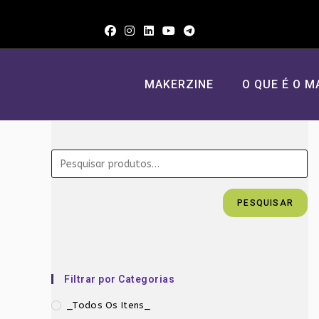
Ir
para
o
conteúdo
MAKERZINE
O QUE É O M
PESQUISAR
Filtrar por Categorias
_Todos Os Itens_