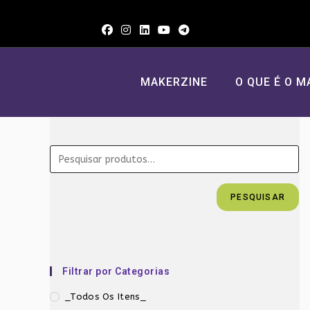
Ir
para
o
conteúdo
MAKERZINE
O QUE É O M
PESQUISAR
Filtrar por Categorias
_Todos Os Itens_