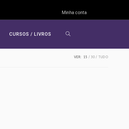
Minha conta
CURSOS / LIVROS
ALTERNAR
VER:
15
30
TUDO
PESQUISA
DO
SITE