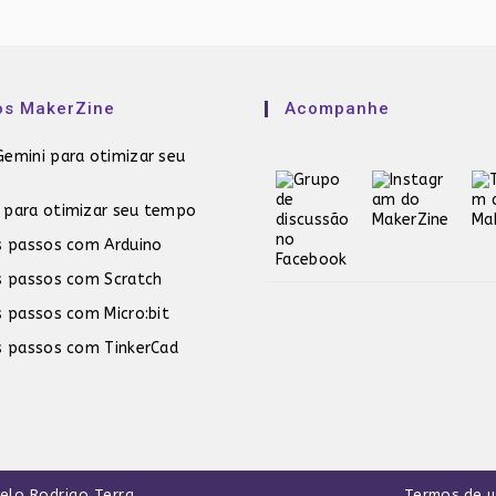
os MakerZine
Acompanhe
emini para otimizar seu
 para otimizar seu tempo
s passos com Arduino
s passos com Scratch
s passos com Micro:bit
s passos com TinkerCad
pelo
Rodrigo Terra
.
Termos de 