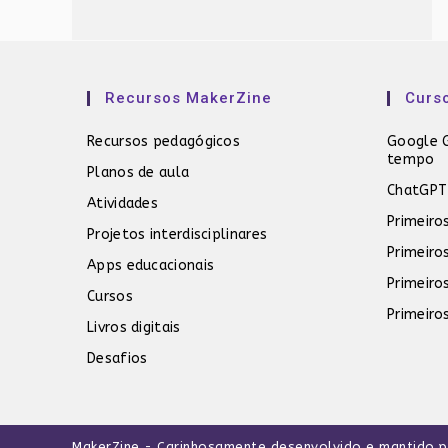
Recursos MakerZine
Curs
Recursos pedagógicos
Google G
tempo
Planos de aula
ChatGPT
Atividades
Primeiro
Projetos interdisciplinares
Primeiro
Apps educacionais
Primeiro
Cursos
Primeiro
Livros digitais
Desafios
MakerZine
- Carinhosamente desenvolvido e mantido 