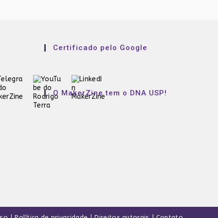
Certificado pelo Google
O MakerZine tem o DNA USP!
uso
Política de privacidade
Direitos autorais
Contato