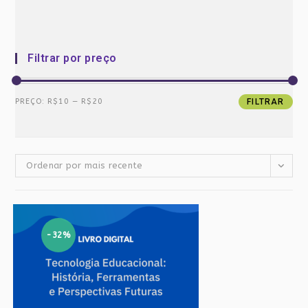
Filtrar por preço
Preço
Preço
PREÇO:
R$10
—
R$20
FILTRAR
mínimo
máximo
Ordenar por mais recente
-32%