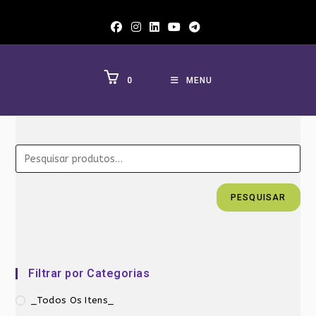
Ir
para
o
conteúdo
0
MENU
PESQUISAR
Filtrar por Categorias
_Todos Os Itens_