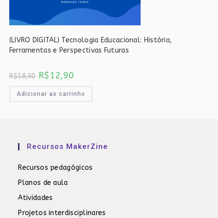
(LIVRO DIGITAL) Tecnologia Educacional: História,
Ferramentas e Perspectivas Futuras
O
O
R$
12,90
R$
18,90
preço
preço
original
atual
era:
é:
Adicionar ao carrinho
R$18,90.
R$12,90.
Recursos MakerZine
Recursos pedagógicos
Planos de aula
Atividades
Projetos interdisciplinares