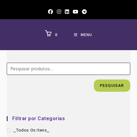
Ir
para
o
conteúdo
0
MENU
PESQUISAR
Filtrar por Categorias
_Todos Os Itens_