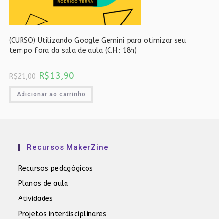
(CURSO) Utilizando Google Gemini para otimizar seu
tempo fora da sala de aula (C.H.: 18h)
O
O
R$
13,90
R$
21,00
preço
preço
original
atual
era:
é:
Adicionar ao carrinho
R$21,00.
R$13,90.
Recursos MakerZine
Recursos pedagógicos
Planos de aula
Atividades
Projetos interdisciplinares