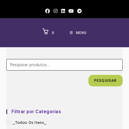
Ir
para
o
conteúdo
0
MENU
PESQUISAR
Filtrar por Categorias
_Todos Os Itens_