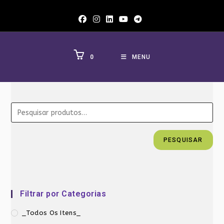
Ir
para
o
conteúdo
0
MENU
PESQUISAR
Filtrar por Categorias
_Todos Os Itens_