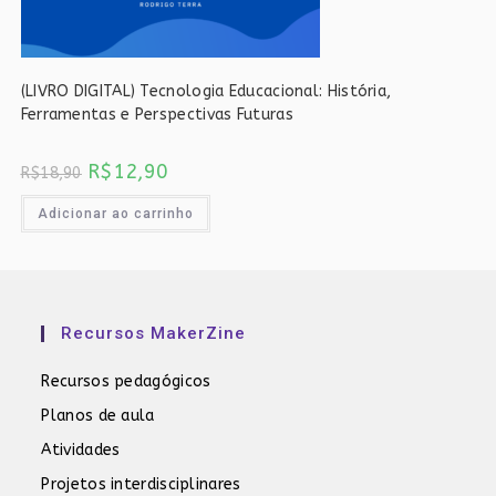
(LIVRO DIGITAL) Tecnologia Educacional: História,
Ferramentas e Perspectivas Futuras
O
O
R$
12,90
R$
18,90
preço
preço
original
atual
era:
é:
Adicionar ao carrinho
R$18,90.
R$12,90.
Recursos MakerZine
Recursos pedagógicos
Planos de aula
Atividades
Projetos interdisciplinares