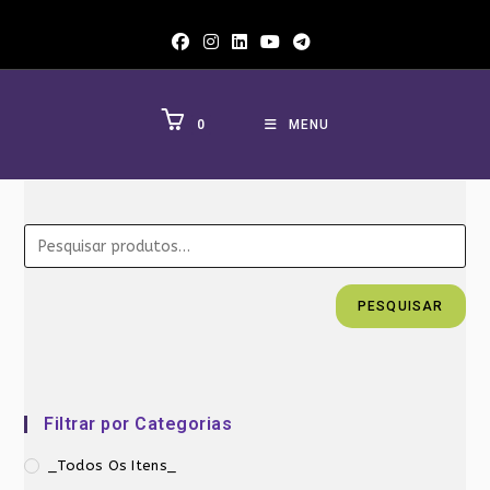
Ir
para
o
conteúdo
0
MENU
PESQUISAR
Filtrar por Categorias
_Todos Os Itens_