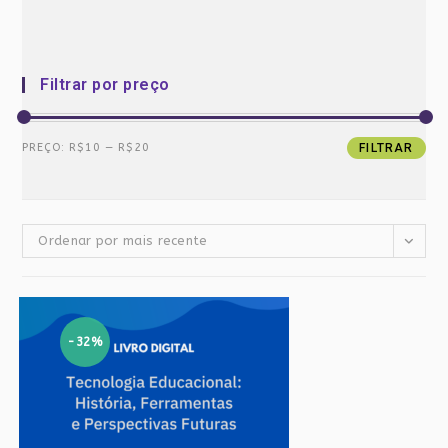
Filtrar por preço
Preço
Preço
PREÇO:
R$10
—
R$20
FILTRAR
mínimo
máximo
Ordenar por mais recente
-32%