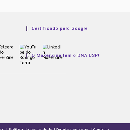
Certificado pelo Google
O MakerZine tem o DNA USP!
uso
Política de privacidade
Direitos autorais
Contato