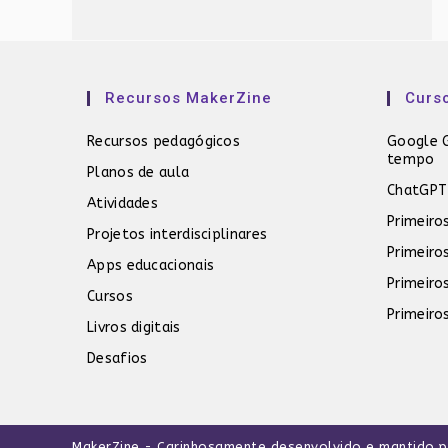
Recursos MakerZine
Curs
Recursos pedagógicos
Google G
tempo
Planos de aula
ChatGPT
Atividades
Primeiro
Projetos interdisciplinares
Primeiro
Apps educacionais
Primeiro
Cursos
Primeiro
Livros digitais
Desafios
MakerZine
- Carinhosamente desenvolvido e mantido 