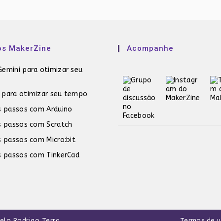
os MakerZine
Acompanhe
emini para otimizar seu
 para otimizar seu tempo
s passos com Arduino
s passos com Scratch
s passos com Micro:bit
s passos com TinkerCad
pelo
Rodrigo Terra
.
Termos de 