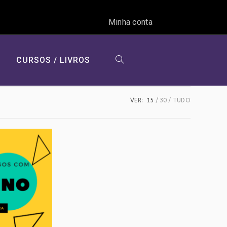
Minha conta
CURSOS / LIVROS
ALTERNAR
VER:
15
30
TUDO
PESQUISA
DO
SITE