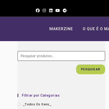
Ir
para
o
conteúdo
MAKERZINE
O QUE É O M
PESQUISAR
Filtrar por Categorias
_Todos Os Itens_