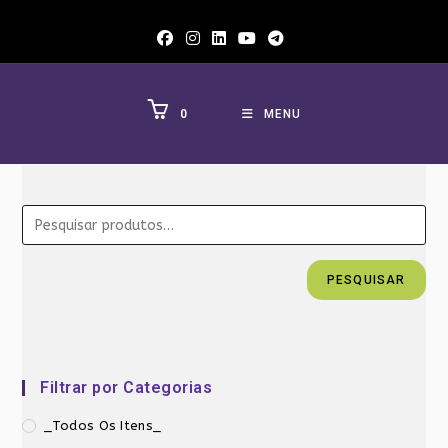
Ir
para
o
conteúdo
0
MENU
PESQUISAR
Filtrar por Categorias
_Todos Os Itens_