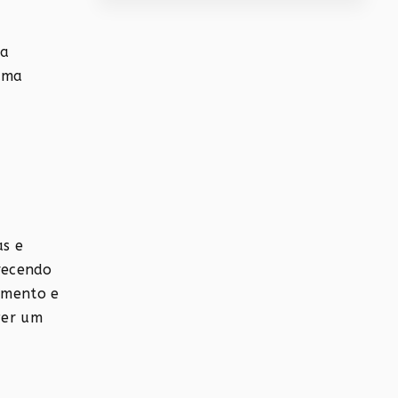
da
uma
as e
erecendo
imento e
ver um