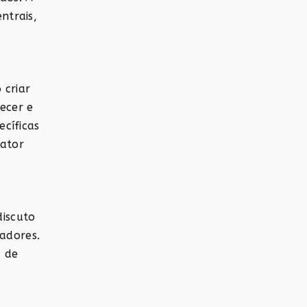
ntrais,
 criar
ecer e
ecíficas
fator
discuto
adores.
a de