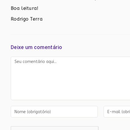
Boa leitura!
Rodrigo Terra
Deixe um comentário
Comentário
Digite
Digite
seu
seu
nome
endereço
ou
de