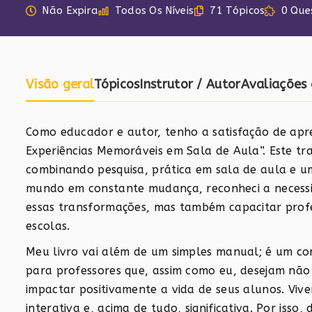
Não Expira
Todos Os Níveis
71 Tópicos
0 Que
Visão geral
Tópicos
Instrutor / Autor
Avaliações 
Como educador e autor, tenho a satisfação de apres
Experiências Memoráveis em Sala de Aula”. Este t
combinando pesquisa, prática em sala de aula e 
mundo em constante mudança, reconheci a necess
essas transformações, mas também capacitar prof
escolas.
Meu livro vai além de um simples manual; é um co
para professores que, assim como eu, desejam não
impactar positivamente a vida de seus alunos. Vi
interativa e, acima de tudo, significativa. Por isso