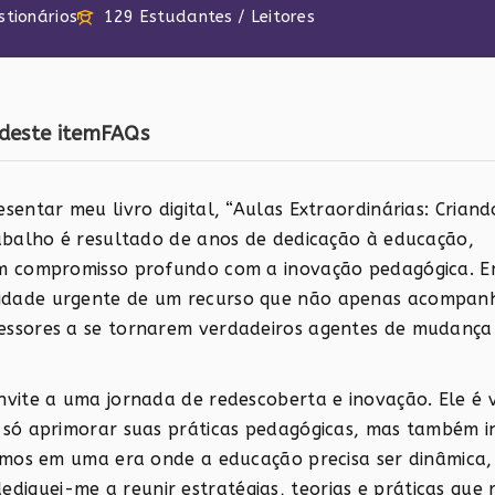
stionários
129 Estudantes / Leitores
deste item
FAQs
entar meu livro digital, “Aulas Extraordinárias: Criand
rabalho é resultado de anos de dedicação à educação,
um compromisso profundo com a inovação pedagógica. 
idade urgente de um recurso que não apenas acompan
essores a se tornarem verdadeiros agentes de mudança
nvite a uma jornada de redescoberta e inovação. Ele é 
 só aprimorar suas práticas pedagógicas, mas também in
vemos em uma era onde a educação precisa ser dinâmica,
, dediquei-me a reunir estratégias, teorias e práticas que