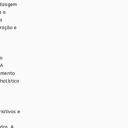
ndizagem
a a
a
eração e
mo
 A
vimento
olística
iativos e
idos. A