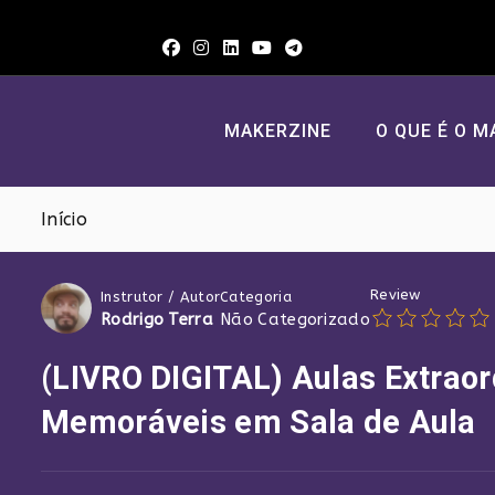
Ir
para
o
conteúdo
MAKERZINE
O QUE É O M
Início
Review
Instrutor / Autor
Categoria
Rodrigo Terra
Não Categorizado
(LIVRO DIGITAL) Aulas Extraor
Memoráveis em Sala de Aula