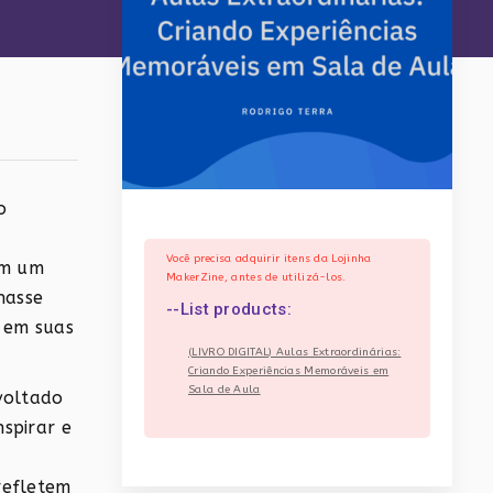
o
Você precisa adquirir itens da Lojinha
Em um
MakerZine, antes de utilizá-los.
hasse
--List products:
 em suas
(LIVRO DIGITAL) Aulas Extraordinárias:
Criando Experiências Memoráveis em
Sala de Aula
voltado
spirar e
 refletem