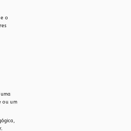
 e o
res
a uma
te ou um
gógica,
.