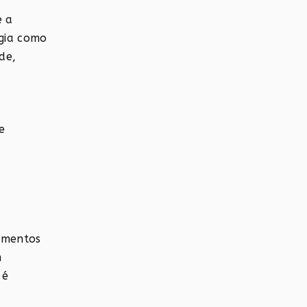
e a
ogia como
de,
e
a
namentos
m
 é