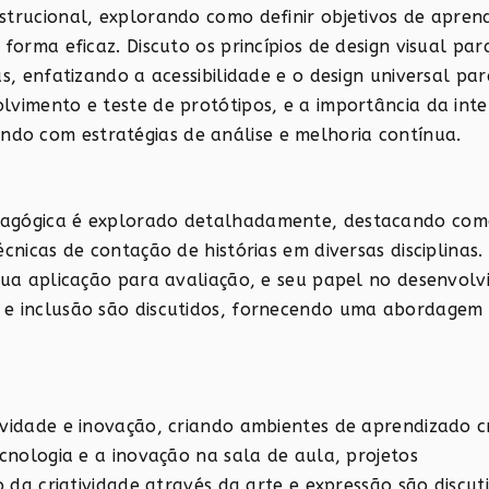
strucional, explorando como definir objetivos de apre
forma eficaz. Discuto os princípios de design visual par
s, enfatizando a acessibilidade e o design universal par
lvimento e teste de protótipos, e a importância da int
o com estratégias de análise e melhoria contínua.
dagógica é explorado detalhadamente, destacando co
cnicas de contação de histórias em diversas disciplinas.
 sua aplicação para avaliação, e seu papel no desenvol
 e inclusão são discutidos, fornecendo uma abordagem h
vidade e inovação, criando ambientes de aprendizado cr
ecnologia e a inovação na sala de aula, projetos
o da criatividade através da arte e expressão são discut