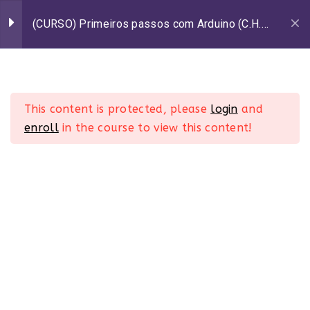
Ir
para
(CURSO) Primeiros passos com Arduino (C.H.:
16h)
o
conteúdo
Introdução ao Arduino
6
0
MENU
This content is protected, please
login
and
Introdução aos Circuitos
4
enroll
in the course to view this content!
Início
Elétricos com TinkerCad
Princípios da
6
Recursos MakerZine
Programação com
Arduino
Recursos pedagógicos
Planos de aula
Utilizando o Arduino no
Atividades
TinkerCad
Projetos interdisciplinares
20 Minutes
Apps educacionais