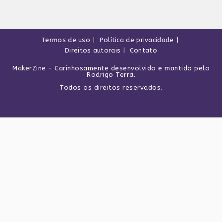
Termos de uso
Política de privacidade
Direitos autorais
Contato
MakerZine
- Carinhosamente desenvolvido e mantido pelo
Rodrigo Terra
.
Todos os direitos reservados.