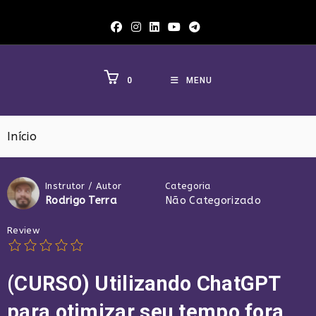
Ir
para
o
conteúdo
0
MENU
Início
Instrutor / Autor
Categoria
Rodrigo Terra
Não Categorizado
Review
(CURSO) Utilizando ChatGPT
para otimizar seu tempo fora