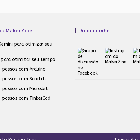
os MakerZine
Acompanhe
emini para otimizar seu
 para otimizar seu tempo
s passos com Arduino
s passos com Scratch
s passos com Micro:bit
s passos com TinkerCad
pelo
Rodrigo Terra
.
Termos de 