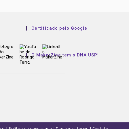
Certificado pelo Google
O MakerZine tem o DNA USP!
uso
Política de privacidade
Direitos autorais
Contato