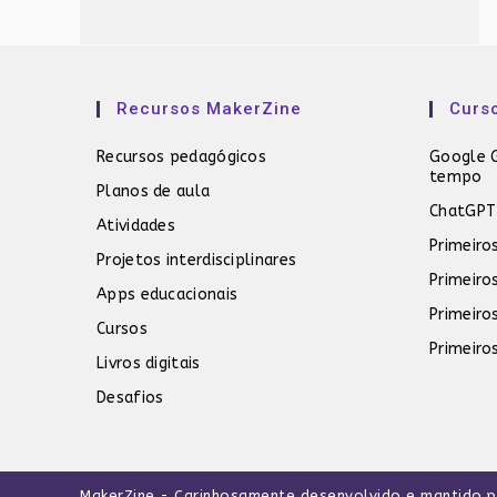
Recursos MakerZine
Curs
Recursos pedagógicos
Google G
tempo
Planos de aula
ChatGPT
Atividades
Primeiro
Projetos interdisciplinares
Primeiro
Apps educacionais
Primeiro
Cursos
Primeiro
Livros digitais
Desafios
MakerZine
- Carinhosamente desenvolvido e mantido 