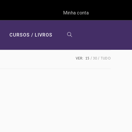
Minha conta
CURSOS / LIVROS
ALTERNAR
VER:
15
30
TUDO
PESQUISA
DO
SITE