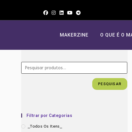
Ir
para
o
conteúdo
MAKERZINE
O QUE É O M
PESQUISAR
Filtrar por Categorias
_Todos Os Itens_