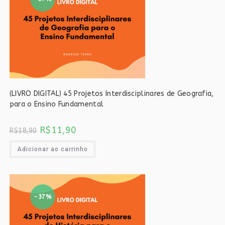
(LIVRO DIGITAL) 45 Projetos Interdisciplinares de Geografia,
para o Ensino Fundamental
O
O
R$
11,90
R$
18,90
preço
preço
original
atual
era:
é:
Adicionar ao carrinho
R$18,90.
R$11,90.
-37%