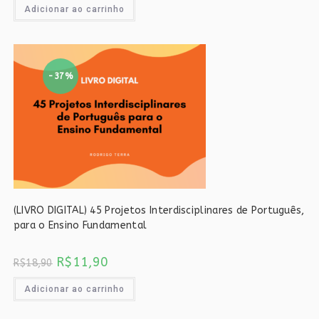
era:
é:
Adicionar ao carrinho
R$18,90.
R$11,90.
-37%
(LIVRO DIGITAL) 45 Projetos Interdisciplinares de Português,
para o Ensino Fundamental
O
O
R$
11,90
R$
18,90
preço
preço
original
atual
era:
é:
Adicionar ao carrinho
R$18,90.
R$11,90.