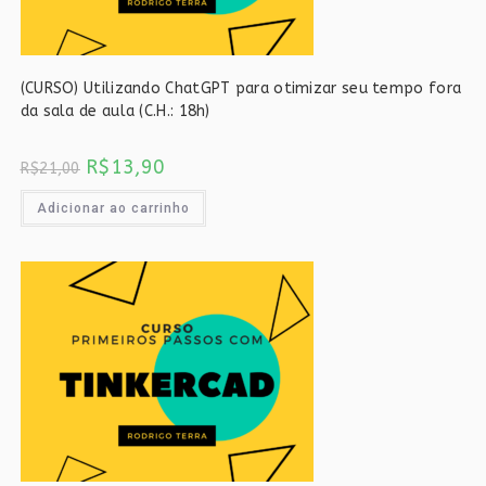
(CURSO) Utilizando ChatGPT para otimizar seu tempo fora
da sala de aula (C.H.: 18h)
O
O
R$
13,90
R$
21,00
preço
preço
original
atual
era:
é:
Adicionar ao carrinho
R$21,00.
R$13,90.