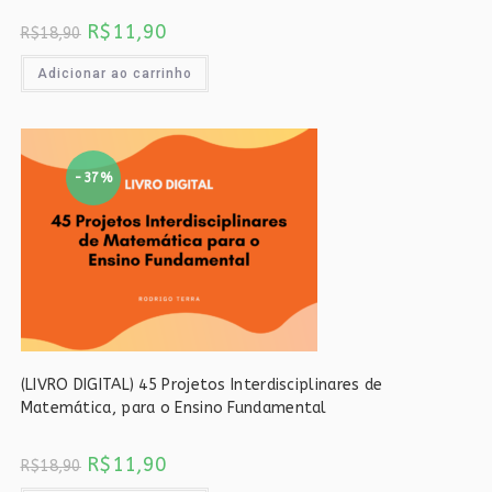
O
O
R$
11,90
R$
18,90
preço
preço
original
atual
era:
é:
Adicionar ao carrinho
R$18,90.
R$11,90.
-37%
(LIVRO DIGITAL) 45 Projetos Interdisciplinares de
Matemática, para o Ensino Fundamental
O
O
R$
11,90
R$
18,90
preço
preço
original
atual