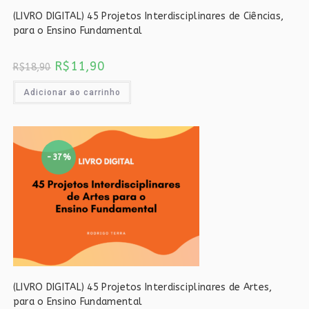
(LIVRO DIGITAL) 45 Projetos Interdisciplinares de Ciências,
para o Ensino Fundamental
O
O
R$
11,90
R$
18,90
preço
preço
original
atual
era:
é:
Adicionar ao carrinho
R$18,90.
R$11,90.
-37%
(LIVRO DIGITAL) 45 Projetos Interdisciplinares de Artes,
para o Ensino Fundamental