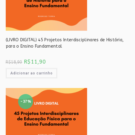
(LIVRO DIGITAL) 45 Projetos Interdisciplinares de História,
para o Ensino Fundamental
O
O
R$
11,90
R$
18,90
preço
preço
original
atual
era:
é:
Adicionar ao carrinho
R$18,90.
R$11,90.
-37%