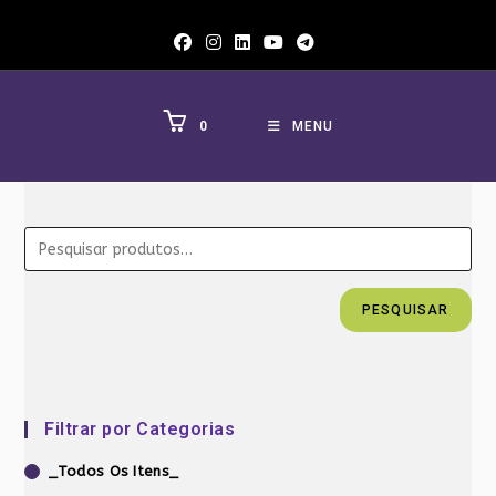
Ir
para
o
conteúdo
0
MENU
PESQUISAR
Filtrar por Categorias
_Todos Os Itens_