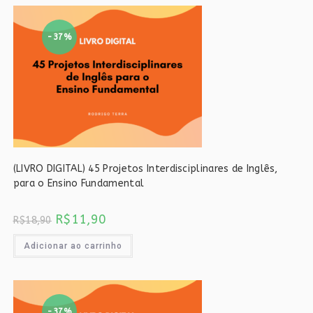
-37%
(LIVRO DIGITAL) 45 Projetos Interdisciplinares de Inglês,
para o Ensino Fundamental
O
O
R$
11,90
R$
18,90
preço
preço
original
atual
era:
é:
Adicionar ao carrinho
R$18,90.
R$11,90.
-37%