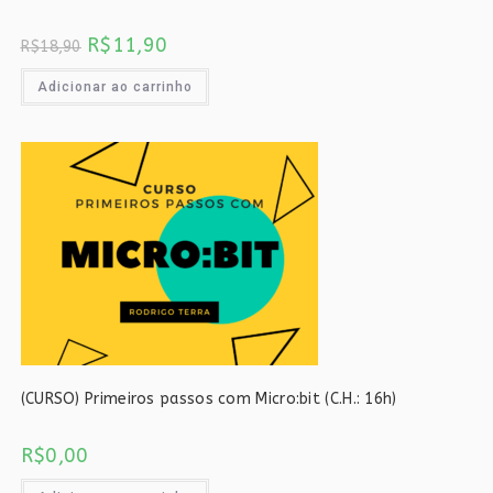
O
O
R$
11,90
R$
18,90
preço
preço
original
atual
era:
é:
Adicionar ao carrinho
R$18,90.
R$11,90.
(CURSO) Primeiros passos com Micro:bit (C.H.: 16h)
R$
0,00