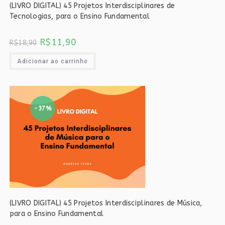
(LIVRO DIGITAL) 45 Projetos Interdisciplinares de
Tecnologias, para o Ensino Fundamental
O
O
R$
11,90
R$
18,90
preço
preço
original
atual
era:
é:
Adicionar ao carrinho
R$18,90.
R$11,90.
-37%
(LIVRO DIGITAL) 45 Projetos Interdisciplinares de Música,
para o Ensino Fundamental