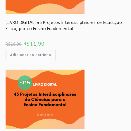
(LIVRO DIGITAL) 45 Projetos Interdisciplinares de Educação
Física, para o Ensino Fundamental
O
O
R$
11,90
R$
18,90
preço
preço
original
atual
era:
é:
Adicionar ao carrinho
R$18,90.
R$11,90.
-37%