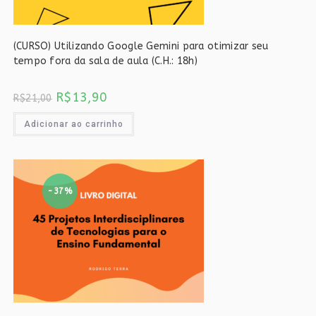
(CURSO) Utilizando Google Gemini para otimizar seu
tempo fora da sala de aula (C.H.: 18h)
O
O
R$
13,90
R$
21,00
preço
preço
original
atual
era:
é:
Adicionar ao carrinho
R$21,00.
R$13,90.
-37%