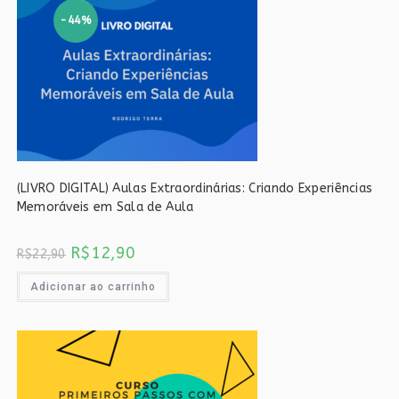
-44%
(LIVRO DIGITAL) Aulas Extraordinárias: Criando Experiências
Memoráveis em Sala de Aula
O
O
R$
12,90
R$
22,90
preço
preço
original
atual
era:
é:
Adicionar ao carrinho
R$22,90.
R$12,90.