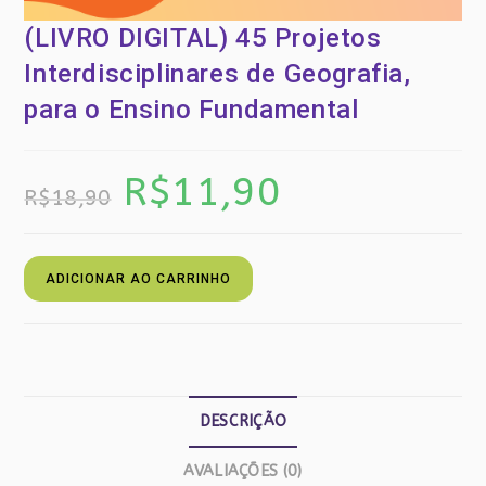
(LIVRO DIGITAL) 45 Projetos
Interdisciplinares de Geografia,
para o Ensino Fundamental
O
R$
11,90
O
preço
preço
R$
18,90
original
atual
era:
é:
R$18,90.
R$11,90.
(LIVRO
ADICIONAR AO CARRINHO
DIGITAL)
45
Projetos
Interdisciplinares
de
Geografia,
DESCRIÇÃO
para
o
AVALIAÇÕES (0)