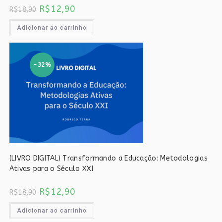
O
O
R$
12,90
R$
18,90
preço
preço
original
atual
era:
é:
Adicionar ao carrinho
R$18,90.
R$12,90.
-32%
(LIVRO DIGITAL) Transformando a Educação: Metodologias
Ativas para o Século XXI
O
O
R$
12,90
R$
18,90
preço
preço
original
atual
era:
é:
Adicionar ao carrinho
R$18,90.
R$12,90.