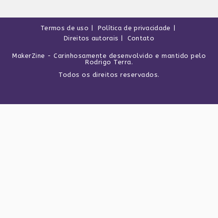
Termos de uso
Política de privacidade
Direitos autorais
Contato
MakerZine
- Carinhosamente desenvolvido e mantido pelo
Rodrigo Terra
.
Todos os direitos reservados.