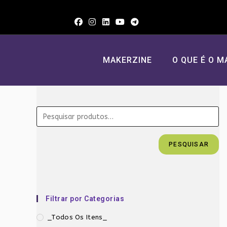
Ir
para
o
conteúdo
MAKERZINE
O QUE É O M
PESQUISAR
Filtrar por Categorias
_Todos Os Itens_