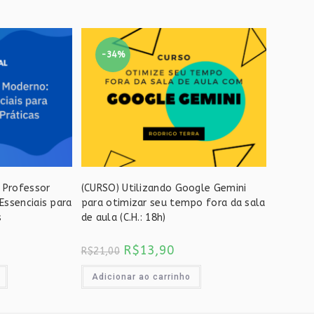
-34%
o Professor
(CURSO) Utilizando Google Gemini
Essenciais para
para otimizar seu tempo fora da sala
s
de aula (C.H.: 18h)
O
O
R$
13,90
R$
21,00
ço
preço
preço
al
original
atual
era:
é:
Adicionar ao carrinho
2,90.
R$21,00.
R$13,90.