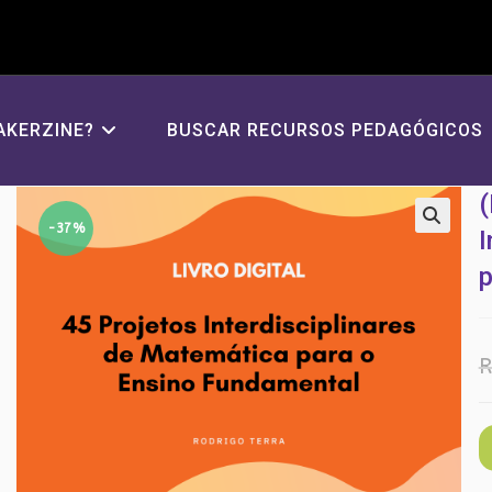
AKERZINE?
BUSCAR RECURSOS PEDAGÓGICOS
(
-37%
I
R
(
D
4