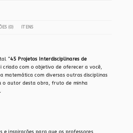
rojetos
terdisciplinares
e
atemática,
ES (0)
ITENS
ara
nsino
undamental
tal “
45 Projetos Interdisciplinares de
uantidade
foi criado com o objetivo de oferecer a você,
a matemática com diversas outras disciplinas
u o autor desta obra, fruto de minha
.
as e inspirações para que os professores