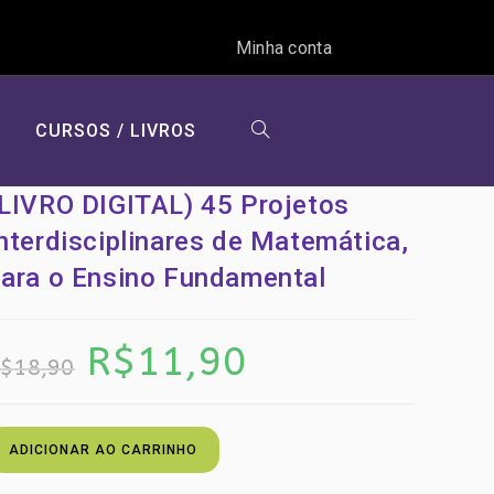
Minha conta
CURSOS / LIVROS
ALTERNAR
LIVRO DIGITAL) 45 Projetos
nterdisciplinares de Matemática,
PESQUISA
para o Ensino Fundamental
O
R$
11,90
O
DO
preço
preço
$
18,90
original
atual
era:
é:
R$18,90.
R$11,90.
LIVRO
ADICIONAR AO CARRINHO
SITE
IGITAL)
5