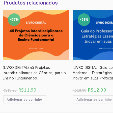
Produtos relacionados
-37%
-32%
(LIVRO DIGITAL) 45 Projetos
(LIVRO DIGITAL) Guia d
Interdisciplinares de Ciências, para o
Moderno – Estratégias 
Ensino Fundamental
Inovar em suas Prática
O
O
O
O
R$
11,90
R$
12,90
R$
18,90
R$
18,90
preço
preço
preço
pre
original
atual
original
atu
era:
é:
era:
é:
Adicionar ao carrinho
Adicionar ao carrinho
R$18,90.
R$11,90.
R$18,90.
R$1