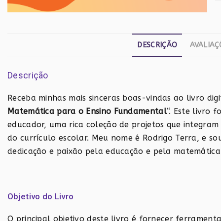
P
In
d
M
DESCRIÇÃO
AVALIAÇÕ
p
o
Descrição
E
F
Receba minhas mais sinceras boas-vindas ao livro digi
q
Matemática para o Ensino Fundamental
“. Este livro 
educador, uma rica coleção de projetos que integram 
do currículo escolar. Meu nome é Rodrigo Terra, e so
dedicação e paixão pela educação e pela matemática
Objetivo do Livro
O principal objetivo deste livro é fornecer ferrament