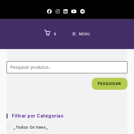
Ir
para
o
conteúdo
0
MENU
PESQUISAR
Filtrar por Categorias
_Todos Os Itens_