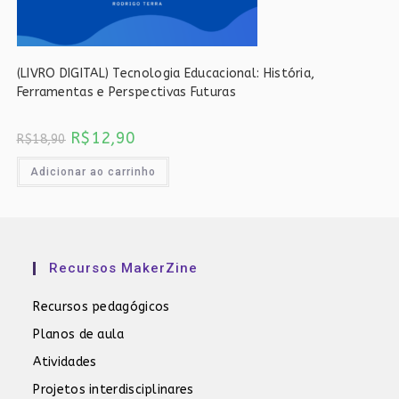
(LIVRO DIGITAL) Tecnologia Educacional: História,
Ferramentas e Perspectivas Futuras
O
O
R$
12,90
R$
18,90
preço
preço
original
atual
era:
é:
Adicionar ao carrinho
R$18,90.
R$12,90.
Recursos MakerZine
Recursos pedagógicos
Planos de aula
Atividades
Projetos interdisciplinares