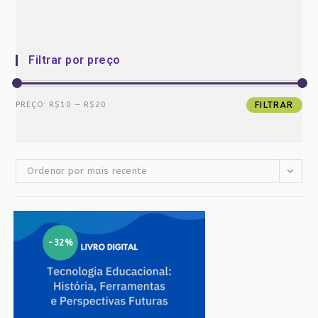
Filtrar por preço
Preço
Preço
PREÇO:
R$10
—
R$20
FILTRAR
mínimo
máximo
Ordenar por mais recente
-32%