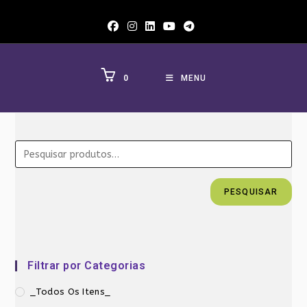
Ir
para
o
conteúdo
0
MENU
PESQUISAR
Filtrar por Categorias
_Todos Os Itens_