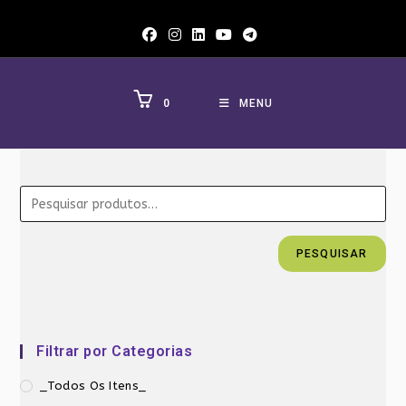
Ir
para
o
conteúdo
0
MENU
PESQUISAR
Filtrar por Categorias
_Todos Os Itens_