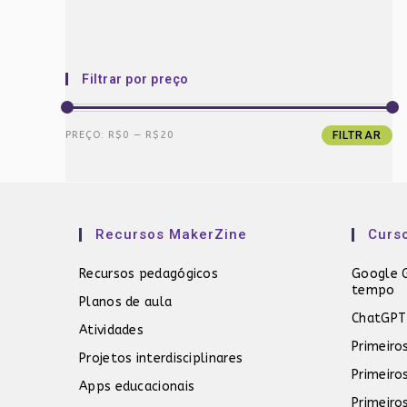
Filtrar por preço
Preço
Preço
PREÇO:
R$0
—
R$20
FILTRAR
mínimo
máximo
Recursos MakerZine
Curs
Recursos pedagógicos
Google G
tempo
Planos de aula
ChatGPT
Atividades
Primeiro
Projetos interdisciplinares
Primeiro
Apps educacionais
Primeiro