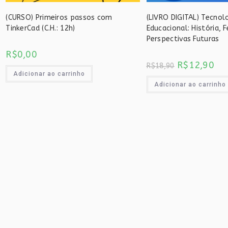
(CURSO) Primeiros passos com
(LIVRO DIGITAL) Tecnol
TinkerCad (C.H.: 12h)
Educacional: História, 
Perspectivas Futuras
R$
0,00
O
O
R$
12,90
R$
18,90
preço
pre
Adicionar ao carrinho
original
atu
era:
é:
Adicionar ao carrinho
R$18,90.
R$1