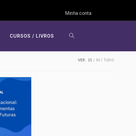
Minha conta
CURSOS / LIVROS
ALTERNAR
VER:
15
30
TUDO
PESQUISA
DO
SITE