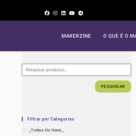
Ir
para
o
conteúdo
MAKERZINE
O QUE É O M
PESQUISAR
Filtrar por Categorias
_Todos Os Itens_