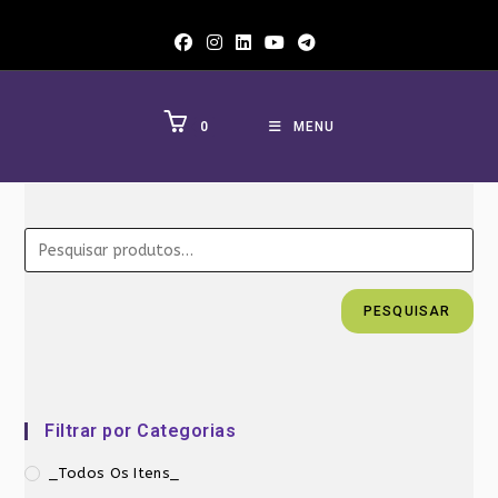
Ir
para
o
conteúdo
0
MENU
PESQUISAR
Filtrar por Categorias
_Todos Os Itens_