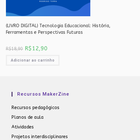
(LIVRO DIGITAL) Tecnologia Educacional: História,
Ferramentas e Perspectivas Futuras
O
O
R$
12,90
R$
18,90
preço
preço
original
atual
era:
é:
Adicionar ao carrinho
R$18,90.
R$12,90.
Recursos MakerZine
Recursos pedagógicos
Planos de aula
Atividades
Projetos interdisciplinares