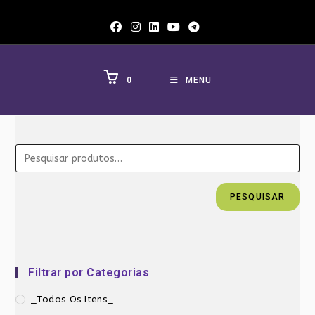
Ir
para
o
conteúdo
0
MENU
PESQUISAR
Filtrar por Categorias
_Todos Os Itens_