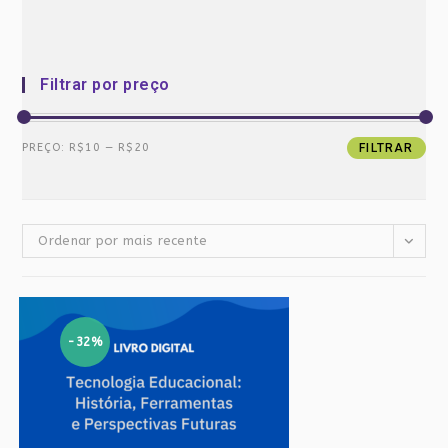
Filtrar por preço
Preço
Preço
PREÇO:
R$10
—
R$20
FILTRAR
mínimo
máximo
Ordenar por mais recente
-32%