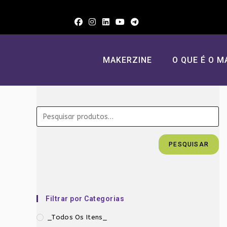
Ir
para
o
conteúdo
MAKERZINE
O QUE É O M
PESQUISAR
Filtrar por Categorias
_Todos Os Itens_