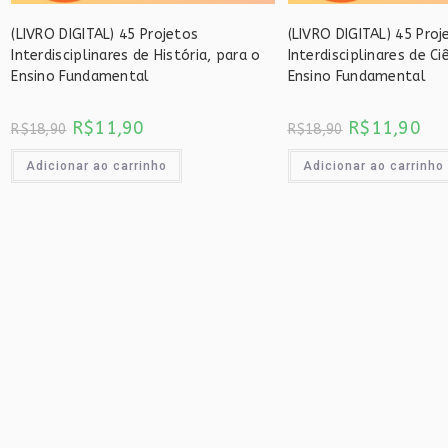
(LIVRO DIGITAL) 45 Projetos
(LIVRO DIGITAL) 45 Proj
Interdisciplinares de História, para o
Interdisciplinares de Ci
Ensino Fundamental
Ensino Fundamental
O
O
O
O
R$
11,90
R$
11,90
R$
18,90
R$
18,90
preço
preço
preço
pre
original
atual
original
atu
era:
é:
era:
é:
Adicionar ao carrinho
Adicionar ao carrinho
R$18,90.
R$11,90.
R$18,90.
R$1