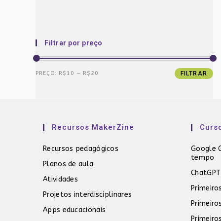
Filtrar por preço
Preço
Preço
PREÇO:
R$10
—
R$20
FILTRAR
mínimo
máximo
Recursos MakerZine
Curs
Recursos pedagógicos
Google G
tempo
Planos de aula
ChatGPT
Atividades
Primeiro
Projetos interdisciplinares
Primeiro
Apps educacionais
Primeiro