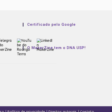
Certificado pelo Google
O MakerZine tem o DNA USP!
uso
Política de privacidade
Direitos autorais
Contato