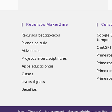
Recursos MakerZine
Curs
Recursos pedagógicos
Google G
tempo
Planos de aula
ChatGPT
Atividades
Primeiro
Projetos interdisciplinares
Primeiro
Apps educacionais
Primeiro
Cursos
Primeiro
Livros digitais
Desafios
MakerZine
- Carinhosamente desenvolvido e mantido 