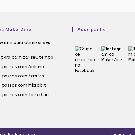
os MakerZine
Acompanhe
emini para otimizar seu
 para otimizar seu tempo
s passos com Arduino
s passos com Scratch
s passos com Micro:bit
s passos com TinkerCad
pelo
Rodrigo Terra
.
Termos de 