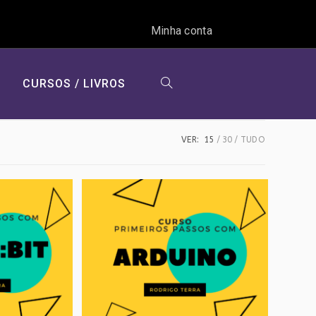
Minha conta
CURSOS / LIVROS
ALTERNAR
VER:
15
30
TUDO
PESQUISA
DO
SITE