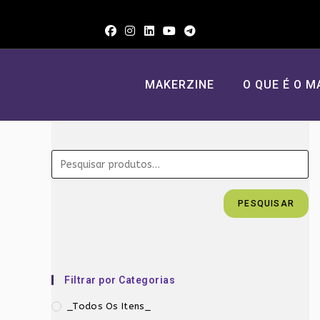
Ir
para
o
conteúdo
MAKERZINE
O QUE É O M
PESQUISAR
Filtrar por Categorias
_Todos Os Itens_