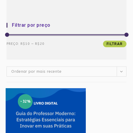
Filtrar por preço
Preço
Preço
PREÇO:
R$10
—
R$20
FILTRAR
mínimo
máximo
Ordenar por mais recente
-32%