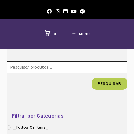
Ir
para
o
conteúdo
0
MENU
PESQUISAR
Filtrar por Categorias
_Todos Os Itens_