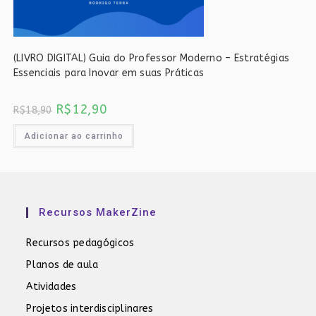
(LIVRO DIGITAL) Guia do Professor Moderno – Estratégias
Essenciais para Inovar em suas Práticas
O
O
R$
12,90
R$
18,90
preço
preço
original
atual
era:
é:
Adicionar ao carrinho
R$18,90.
R$12,90.
Recursos MakerZine
Recursos pedagógicos
Planos de aula
Atividades
Projetos interdisciplinares