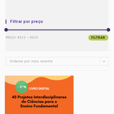
Filtrar por preço
Preço
Preço
PREÇO:
R$10
—
R$20
FILTRAR
mínimo
máximo
Ordenar por mais recente
-37%