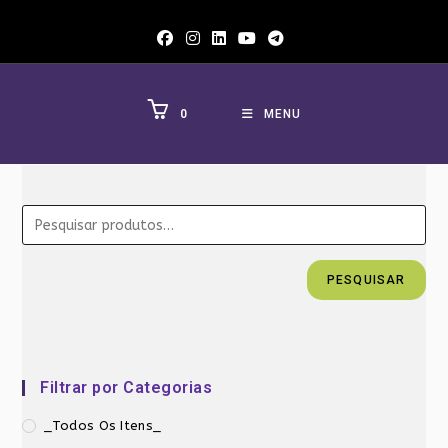
Ir
para
o
conteúdo
0
MENU
PESQUISAR
Filtrar por Categorias
_Todos Os Itens_