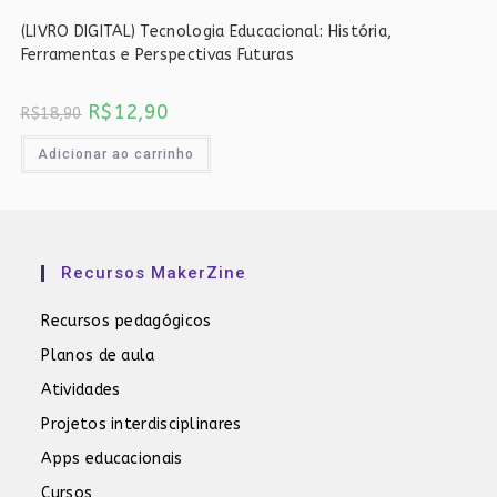
(LIVRO DIGITAL) Tecnologia Educacional: História,
Ferramentas e Perspectivas Futuras
O
O
R$
12,90
R$
18,90
preço
preço
original
atual
era:
é:
Adicionar ao carrinho
R$18,90.
R$12,90.
Recursos MakerZine
Recursos pedagógicos
Planos de aula
Atividades
Projetos interdisciplinares
Apps educacionais
Cursos