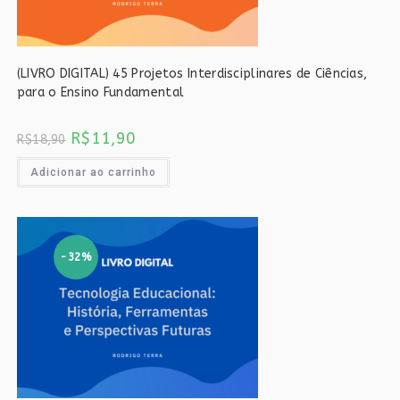
(LIVRO DIGITAL) 45 Projetos Interdisciplinares de Ciências,
para o Ensino Fundamental
O
O
R$
11,90
R$
18,90
preço
preço
original
atual
era:
é:
Adicionar ao carrinho
R$18,90.
R$11,90.
-32%