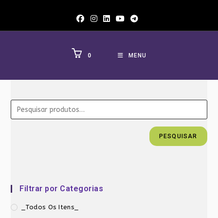
Ir
para
o
conteúdo
0
MENU
PESQUISAR
Filtrar por Categorias
_Todos Os Itens_