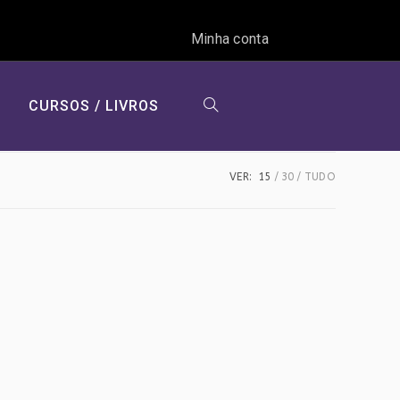
Minha conta
CURSOS / LIVROS
ALTERNAR
VER:
15
30
TUDO
PESQUISA
DO
SITE