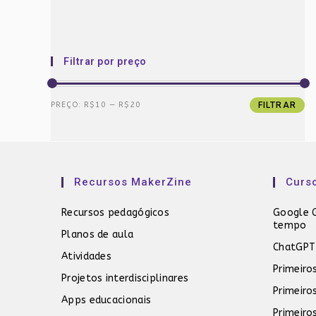
Filtrar por preço
Preço
Preço
PREÇO:
R$10
—
R$20
FILTRAR
mínimo
máximo
Recursos MakerZine
Curs
Recursos pedagógicos
Google G
tempo
Planos de aula
ChatGPT
Atividades
Primeiro
Projetos interdisciplinares
Primeiro
Apps educacionais
Primeiro