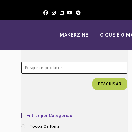
Ir
para
o
conteúdo
MAKERZINE
O QUE É O M
PESQUISAR
Filtrar por Categorias
_Todos Os Itens_