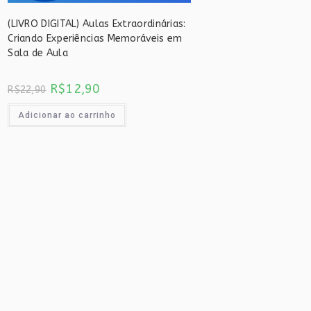
(LIVRO DIGITAL) Aulas Extraordinárias:
Criando Experiências Memoráveis em
Sala de Aula
O
O
R$
12,90
R$
22,90
preço
preço
original
atual
era:
é:
Adicionar ao carrinho
R$22,90.
R$12,90.