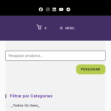
Ir
para
o
conteúdo
0
MENU
PESQUISAR
Filtrar por Categorias
_Todos Os Itens_