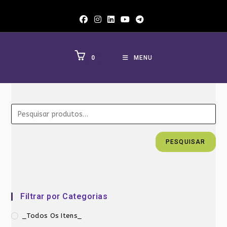
Ir
para
o
conteúdo
0
MENU
PESQUISAR
Filtrar por Categorias
_Todos Os Itens_