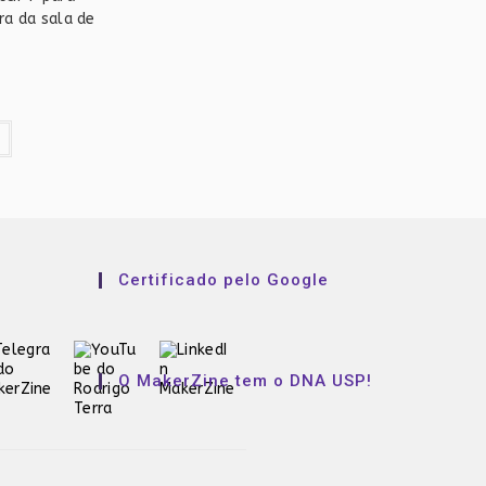
ra da sala de
ço
al
3,90.
Certificado pelo Google
O MakerZine tem o DNA USP!