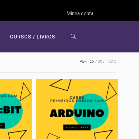
Minha conta
CURSOS / LIVROS
ALTERNAR
VER:
15
30
TUDO
PESQUISA
DO
SITE