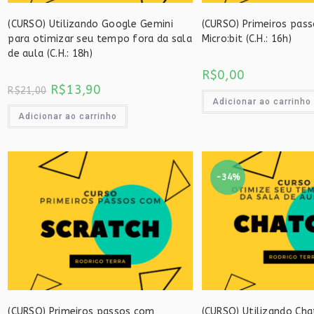
(CURSO) Utilizando Google Gemini
(CURSO) Primeiros pas
para otimizar seu tempo fora da sala
Micro:bit (C.H.: 16h)
de aula (C.H.: 18h)
R$
0,00
O
O
R$
13,90
R$
21,00
preço
preço
Adicionar ao carrinho
original
atual
era:
é:
Adicionar ao carrinho
R$21,00.
R$13,90.
-34%
(CURSO) Primeiros passos com
(CURSO) Utilizando Ch