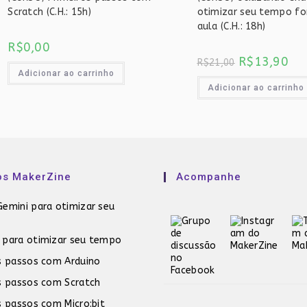
Scratch (C.H.: 15h)
otimizar seu tempo fo
aula (C.H.: 18h)
R$
0,00
O
O
R$
13,90
R$
21,00
preço
pre
Adicionar ao carrinho
original
atu
era:
é:
Adicionar ao carrinho
R$21,00.
R$1
os MakerZine
Acompanhe
emini para otimizar seu
 para otimizar seu tempo
s passos com Arduino
s passos com Scratch
s passos com Micro:bit