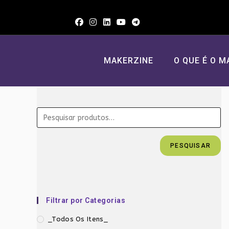
Ir
para
o
conteúdo
MAKERZINE
O QUE É O M
PESQUISAR
Filtrar por Categorias
_Todos Os Itens_