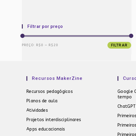
Filtrar por preço
Preço
Preço
PREÇO:
R$0
—
R$20
FILTRAR
mínimo
máximo
Recursos MakerZine
Curs
Recursos pedagógicos
Google G
tempo
Planos de aula
ChatGPT
Atividades
Primeiro
Projetos interdisciplinares
Primeiro
Apps educacionais
Primeiro