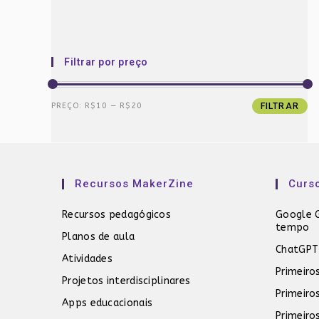
Filtrar por preço
Preço
Preço
PREÇO:
R$10
—
R$20
FILTRAR
mínimo
máximo
Recursos MakerZine
Curs
Recursos pedagógicos
Google G
tempo
Planos de aula
ChatGPT
Atividades
Primeiro
Projetos interdisciplinares
Primeiro
Apps educacionais
Primeiro