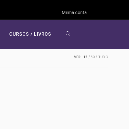
Minha conta
CURSOS / LIVROS
ALTERNAR
VER:
15
30
TUDO
PESQUISA
DO
SITE