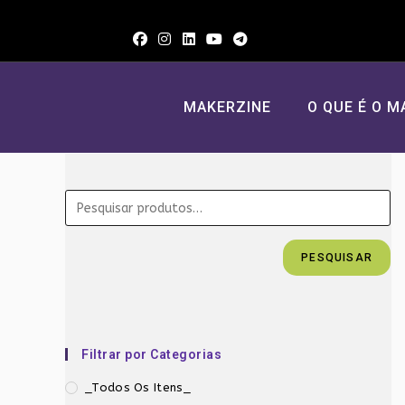
Ir
para
o
conteúdo
MAKERZINE
O QUE É O M
PESQUISAR
Filtrar por Categorias
_Todos Os Itens_