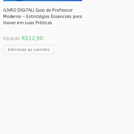
(LIVRO DIGITAL) Guia do Professor
Moderno – Estratégias Essenciais para
Inovar em suas Práticas
O
O
R$
12,90
R$
18,90
preço
preço
original
atual
era:
é:
Adicionar ao carrinho
R$18,90.
R$12,90.