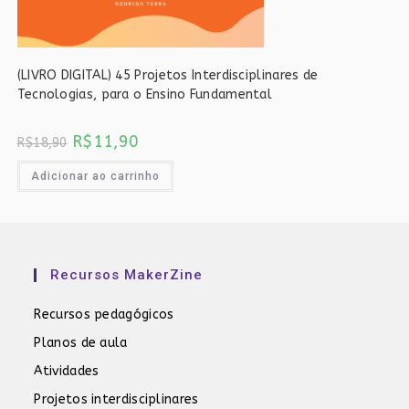
(LIVRO DIGITAL) 45 Projetos Interdisciplinares de
Tecnologias, para o Ensino Fundamental
O
O
R$
11,90
R$
18,90
preço
preço
original
atual
era:
é:
Adicionar ao carrinho
R$18,90.
R$11,90.
Recursos MakerZine
Recursos pedagógicos
Planos de aula
Atividades
Projetos interdisciplinares