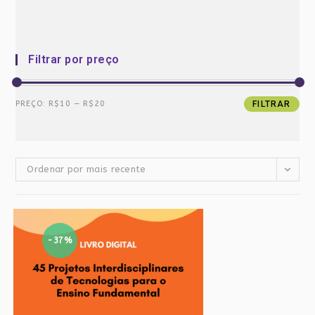
Filtrar por preço
Preço
Preço
PREÇO:
R$10
—
R$20
FILTRAR
mínimo
máximo
Ordenar por mais recente
-37%