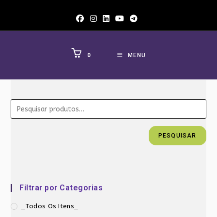
Ir
para
o
conteúdo
0
MENU
PESQUISAR
Filtrar por Categorias
_Todos Os Itens_