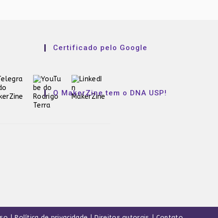
Certificado pelo Google
O MakerZine tem o DNA USP!
uso
Política de privacidade
Direitos autorais
Contato