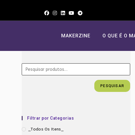
Ir
para
o
conteúdo
MAKERZINE
O QUE É O M
PESQUISAR
Filtrar por Categorias
_Todos Os Itens_