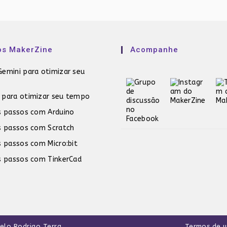
os MakerZine
Acompanhe
emini para otimizar seu
 para otimizar seu tempo
s passos com Arduino
s passos com Scratch
s passos com Micro:bit
s passos com TinkerCad
pelo
Rodrigo Terra
.
Termos de 