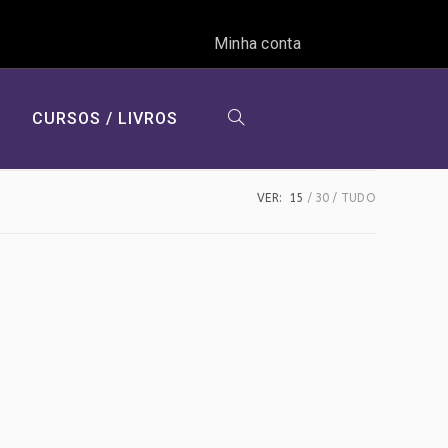
Minha conta
CURSOS / LIVROS
ALTERNAR
VER:
15
30
TUDO
PESQUISA
DO
SITE