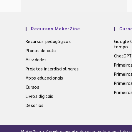
Recursos MakerZine
Curs
Recursos pedagógicos
Google G
tempo
Planos de aula
ChatGPT
Atividades
Primeiro
Projetos interdisciplinares
Primeiro
Apps educacionais
Primeiro
Cursos
Primeiro
Livros digitais
Desafios
MakerZine
- Carinhosamente desenvolvido e mantido 