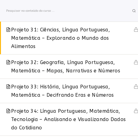
Ir
Música – Descobrindo Culturas Através da
para
Música
o
conteúdo
Projeto 31: Ciências, Língua Portuguesa,
MAKERZINE
O QUE É O M
Matemática – Explorando o Mundo dos
Alimentos
Início
Projeto 32: Geografia, Língua Portuguesa,
Matemática – Mapas, Narrativas e Números
Projeto 33: História, Língua Portuguesa,
Matemática – Decifrando Eras e Números
Projeto 34: Língua Portuguesa, Matemática,
Tecnologia – Analisando e Visualizando Dados
do Cotidiano