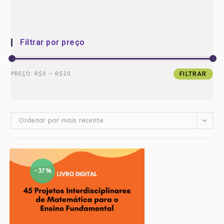
Filtrar por preço
Preço
Preço
PREÇO:
R$0
—
R$20
FILTRAR
mínimo
máximo
Ordenar por mais recente
-37%