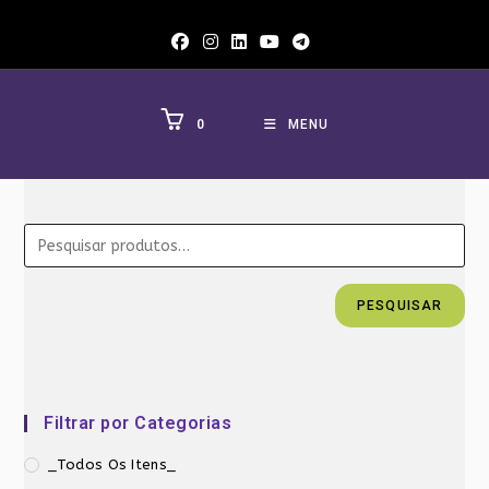
Ir
para
o
conteúdo
0
MENU
PESQUISAR
Filtrar por Categorias
_Todos Os Itens_