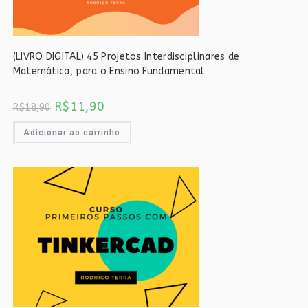
(LIVRO DIGITAL) 45 Projetos Interdisciplinares de
Matemática, para o Ensino Fundamental
O
O
R$
11,90
R$
18,90
preço
preço
original
atual
era:
é:
Adicionar ao carrinho
R$18,90.
R$11,90.