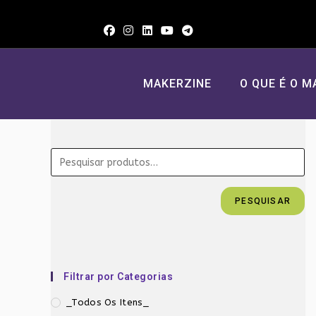
Ir
para
o
conteúdo
MAKERZINE
O QUE É O M
PESQUISAR
Filtrar por Categorias
_Todos Os Itens_