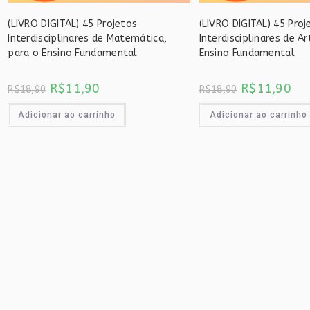
(LIVRO DIGITAL) 45 Projetos
(LIVRO DIGITAL) 45 Proj
Interdisciplinares de Matemática,
Interdisciplinares de Ar
para o Ensino Fundamental
Ensino Fundamental
O
O
O
O
R$
11,90
R$
11,90
R$
18,90
R$
18,90
preço
preço
preço
pre
original
atual
original
atu
era:
é:
era:
é:
Adicionar ao carrinho
Adicionar ao carrinho
R$18,90.
R$11,90.
R$18,90.
R$1