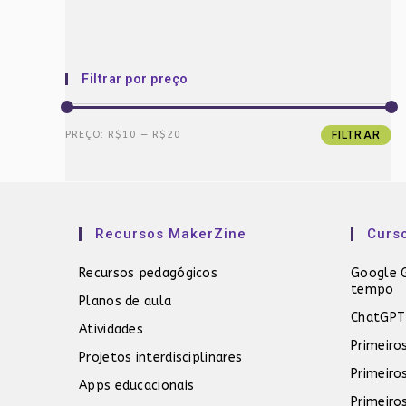
Filtrar por preço
Preço
Preço
PREÇO:
R$10
—
R$20
FILTRAR
mínimo
máximo
Recursos MakerZine
Curs
Recursos pedagógicos
Google G
tempo
Planos de aula
ChatGPT
Atividades
Primeiro
Projetos interdisciplinares
Primeiro
Apps educacionais
Primeiro