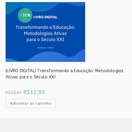
-32%
(LIVRO DIGITAL) Transformando a Educação: Metodologias
Ativas para o Século XXI
O
O
R$
12,90
R$
18,90
preço
preço
original
atual
era:
é:
Adicionar ao carrinho
R$18,90.
R$12,90.