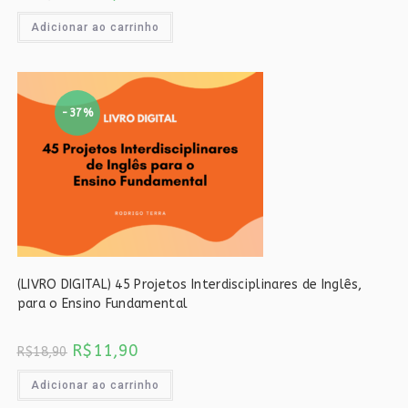
preço
preço
original
atual
era:
é:
Adicionar ao carrinho
R$18,90.
R$11,90.
-37%
(LIVRO DIGITAL) 45 Projetos Interdisciplinares de Inglês,
para o Ensino Fundamental
O
O
R$
11,90
R$
18,90
preço
preço
original
atual
era:
é:
Adicionar ao carrinho
R$18,90.
R$11,90.