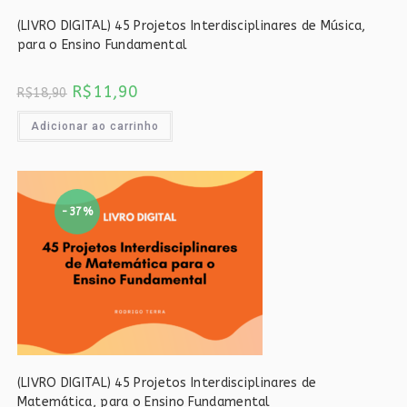
(LIVRO DIGITAL) 45 Projetos Interdisciplinares de Música,
para o Ensino Fundamental
O
O
R$
11,90
R$
18,90
preço
preço
original
atual
era:
é:
Adicionar ao carrinho
R$18,90.
R$11,90.
-37%
(LIVRO DIGITAL) 45 Projetos Interdisciplinares de
Matemática, para o Ensino Fundamental