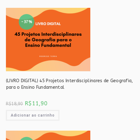
-37%
(LIVRO DIGITAL) 45 Projetos Interdisciplinares de Geografia,
para o Ensino Fundamental
O
O
R$
11,90
R$
18,90
preço
preço
original
atual
era:
é:
Adicionar ao carrinho
R$18,90.
R$11,90.