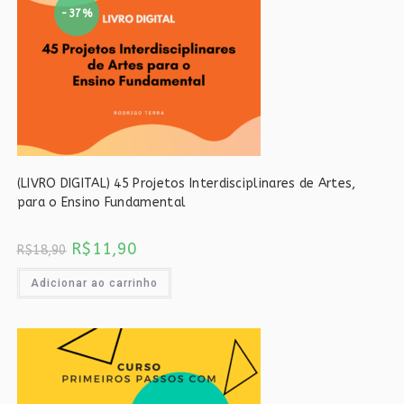
-37%
(LIVRO DIGITAL) 45 Projetos Interdisciplinares de Artes,
para o Ensino Fundamental
O
O
R$
11,90
R$
18,90
preço
preço
original
atual
era:
é:
Adicionar ao carrinho
R$18,90.
R$11,90.