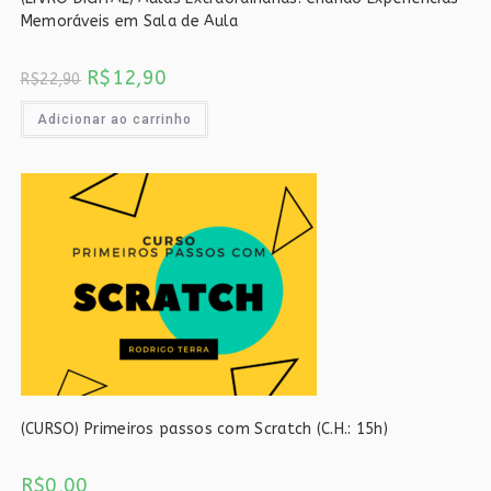
Memoráveis em Sala de Aula
O
O
R$
12,90
R$
22,90
preço
preço
original
atual
era:
é:
Adicionar ao carrinho
R$22,90.
R$12,90.
(CURSO) Primeiros passos com Scratch (C.H.: 15h)
R$
0,00