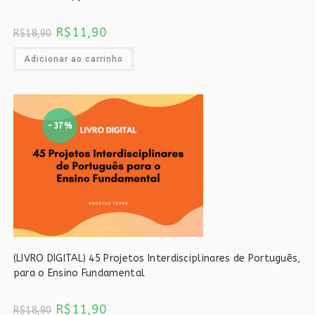
O
O
R$
11,90
R$
18,90
preço
preço
original
atual
era:
é:
Adicionar ao carrinho
R$18,90.
R$11,90.
-37%
(LIVRO DIGITAL) 45 Projetos Interdisciplinares de Português,
para o Ensino Fundamental
O
O
R$
11,90
R$
18,90