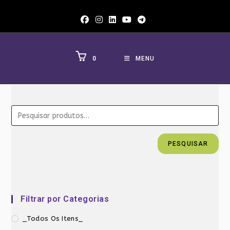
Ir
para
o
conteúdo
0
MENU
PESQUISAR
Filtrar por Categorias
_Todos Os Itens_