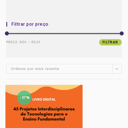
Filtrar por preço
Preço
Preço
PREÇO:
R$0
—
R$20
FILTRAR
mínimo
máximo
Ordenar por mais recente
-37%