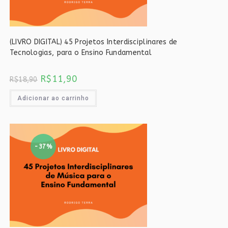
(LIVRO DIGITAL) 45 Projetos Interdisciplinares de
Tecnologias, para o Ensino Fundamental
O
O
R$
11,90
R$
18,90
preço
preço
original
atual
era:
é:
Adicionar ao carrinho
R$18,90.
R$11,90.
-37%