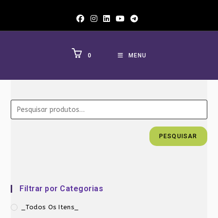
Ir
para
o
conteúdo
0
MENU
PESQUISAR
Filtrar por Categorias
_Todos Os Itens_