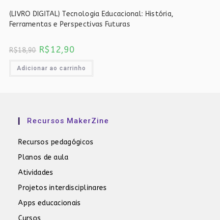
(LIVRO DIGITAL) Tecnologia Educacional: História,
Ferramentas e Perspectivas Futuras
O
O
R$
12,90
R$
18,90
preço
preço
original
atual
era:
é:
Adicionar ao carrinho
R$18,90.
R$12,90.
Recursos MakerZine
Recursos pedagógicos
Planos de aula
Atividades
Projetos interdisciplinares
Apps educacionais
Cursos