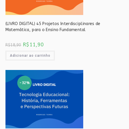
(LIVRO DIGITAL) 45 Projetos Interdisciplinares de
Matemática, para o Ensino Fundamental
O
O
R$
11,90
R$
18,90
preço
preço
original
atual
era:
é:
Adicionar ao carrinho
R$18,90.
R$11,90.
-32%